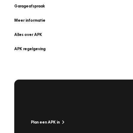
Garageafspraak
Meer informatie
Alles over APK
APK regelgeving
APK Keuring bij Vakgarage!
Is het weer tijd voor de jaarlijkse APK? Ga snel naar V
Plan een APK in