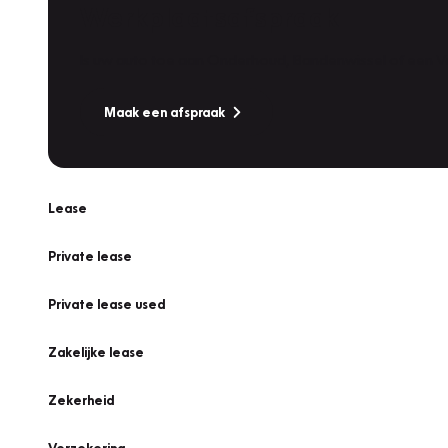
Werkplaatsafspraak
Is uw auto toe aan Onderhoud, Bandenwissel of een Va
Maak een afspraak
Lease
Private lease
Private lease used
Zakelijke lease
Zekerheid