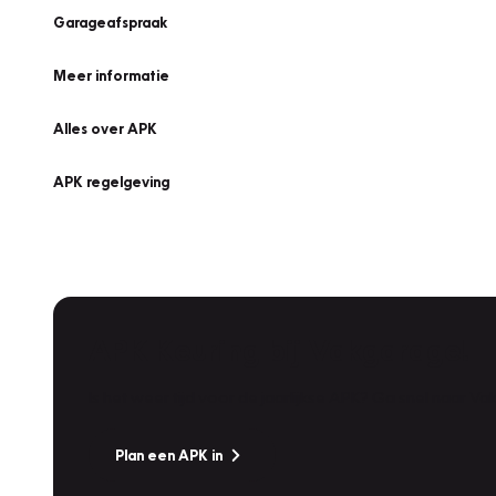
Garageafspraak
Meer informatie
Alles over APK
APK regelgeving
APK Keuring bij Vakgarage!
Is het weer tijd voor de jaarlijkse APK? Ga snel naar V
Plan een APK in