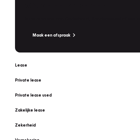
Werkplaatsafspraak
Is uw auto toe aan Onderhoud, Bandenwissel of een Va
Maak een afspraak
Lease
Private lease
Private lease used
Zakelijke lease
Zekerheid