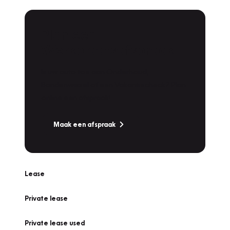
Plan een
Werkplaatsafspraak
Is uw auto toe aan Onderhoud,
Bandenwissel of een Vakantiecheck? Plan
online een afspraak!
Maak een afspraak
Lease
Private lease
Private lease used