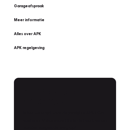
Garageafspraak
Meer informatie
Alles over APK
APK regelgeving
APK Keuring bij
Vakgarage!
Is het weer tijd voor de jaarlijkse APK? Ga
snel naar Vakgarage bij u in de buurt, en ga
zonder zorgen de weg op!