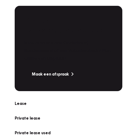
Plan een
Werkplaatsafspraak
Is uw auto toe aan Onderhoud,
Bandenwissel of een Vakantiecheck? Plan
online een afspraak!
Maak een afspraak
Lease
Private lease
Private lease used