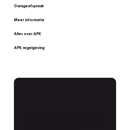
Garageafspraak
Meer informatie
Alles over APK
APK regelgeving
APK Keuring bij
Vakgarage!
Is het weer tijd voor de jaarlijkse APK? Ga
snel naar Vakgarage bij u in de buurt, en ga
zonder zorgen de weg op!