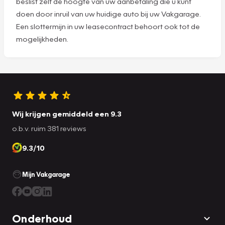
beslist zelf de hoogte van uw aanbetaling die u kunt
doen door inruil van uw huidige auto bij uw Vakgarage.
Een slottermijn in uw leasecontract behoort ook tot de
mogelijkheden.
Wij krijgen gemiddeld een 9.3
o.b.v. ruim 381 reviews
9.3/10
Mijn Vakgarage
Onderhoud