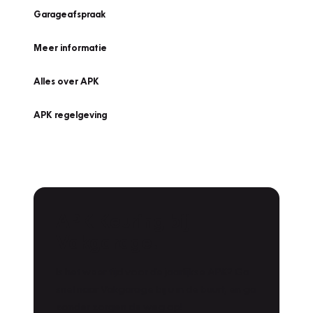
Garageafspraak
Meer informatie
Alles over APK
APK regelgeving
APK Keuring bij
Vakgarage!
Is het weer tijd voor de jaarlijkse APK? Ga
snel naar Vakgarage bij u in de buurt, en ga
zonder zorgen de weg op!