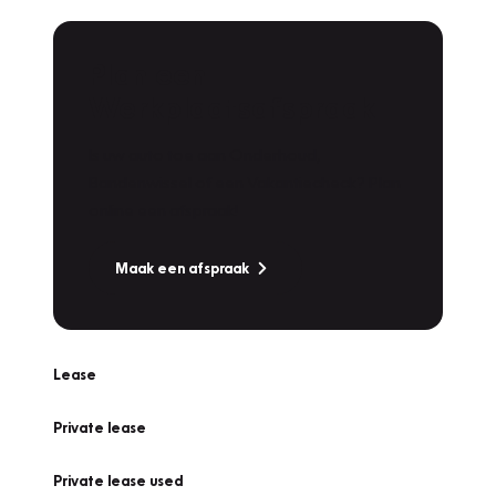
Plan een
Werkplaatsafspraak
Is uw auto toe aan Onderhoud,
Bandenwissel of een Vakantiecheck? Plan
online een afspraak!
Maak een afspraak
Lease
Private lease
Private lease used