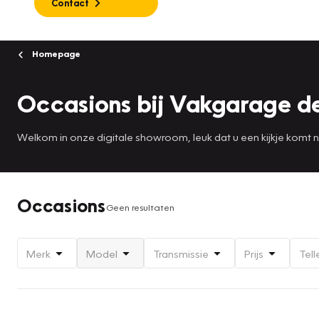
Contact
Homepage
Occasions bij Vakgarage de
Welkom in onze digitale showroom, leuk dat u een kijkje komt
Occasions
Geen resultaten
Merk
Model
Transmissie
Prijs
Tell