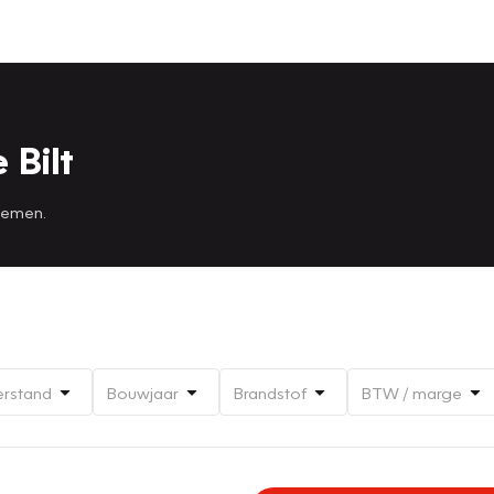
 Bilt
 nemen.
erstand
Bouwjaar
Brandstof
BTW / marge