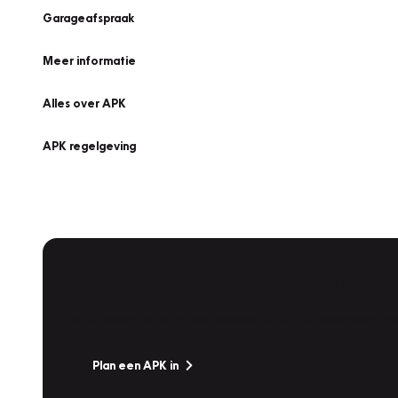
Garageafspraak
Meer informatie
Alles over APK
APK regelgeving
APK Keuring bij Vakgarage!
Is het weer tijd voor de jaarlijkse APK? Ga snel naar V
Plan een APK in