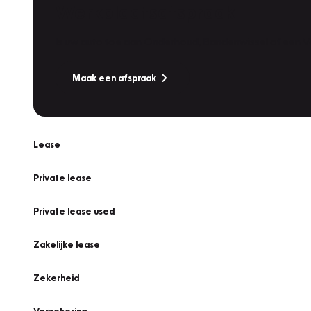
Werkplaatsafspraak
Is uw auto toe aan Onderhoud, Bandenwissel of een Va
Maak een afspraak
Lease
Private lease
Private lease used
Zakelijke lease
Zekerheid