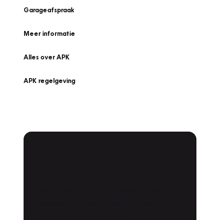
Garageafspraak
Meer informatie
Alles over APK
APK regelgeving
APK Keuring bij
Vakgarage!
Is het weer tijd voor de jaarlijkse APK? Ga
snel naar Vakgarage bij u in de buurt, en ga
zonder zorgen de weg op!