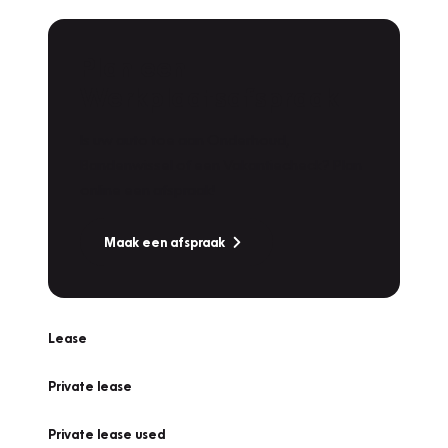
Plan een
Werkplaatsafspraak
Is uw auto toe aan Onderhoud,
Bandenwissel of een Vakantiecheck? Plan
online een afspraak!
Maak een afspraak
Lease
Private lease
Private lease used